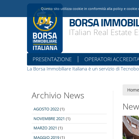
Questo sito utilizza cookie in conformità alla policy e cookie 
BORSA IMMOBIL
ITalian Real Estate
PRESENTAZIONE
OPERATORI ACCREDITA
La Borsa Immobiliare Italiana è un servizio di Tecnobo
Hom
Archivio News
New
AGOSTO 2022
(1)
NOVEMBRE 2021
(1)
MARZO 2021
(1)
MAGGIO 2019
(1)