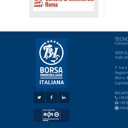
TECNO
Consorz
SEDE E
Viale d
P. Iva 
Registr
REA n. 
Capitale
RECAPIT
+39 0
+39 0
info