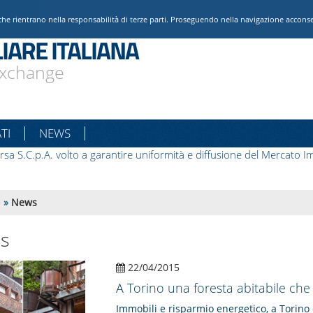
che rientrano nella responsabilità di terze parti. Proseguendo nella navigazione acconsent
IARE ITALIANA
 Exchange
TI
NEWS
rsa S.C.p.A. volto a garantire uniformità e diffusione del Mercato Im
e
»
News
s
22/04/2015
A Torino una foresta abitabile che
Immobili e risparmio energetico, a Torino 