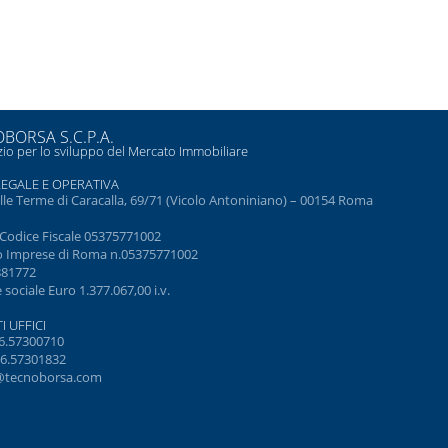
BORSA S.C.P.A.
io per lo sviluppo del Mercato Immobiliare
LEGALE E OPERATIVA
elle Terme di Caracalla, 69/71 (Vicolo Antoniniano) – 00154 Roma
e Codice Fiscale 05375771002
o Imprese di Roma n.05375771002
881772
 sociale Euro 1.377.067,00 i.v.
I UFFICI
6.57300710
6.57301832
@tecnoborsa.com