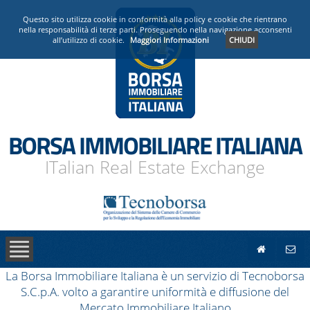
PRESENTAZIONE
Questo sito utilizza cookie in conformità alla policy e cookie che rientrano
nella responsabilità di terze parti. Proseguendo nella navigazione acconsenti
all’utilizzo di cookie.
Maggiori Informazioni
CHIUDI
OPERATORI ACCREDITATI
NEWS
BORSA IMMOBILIARE ITALIANA
ITalian Real Estate Exchange
La Borsa Immobiliare Italiana è un servizio di Tecnoborsa
S.C.p.A. volto a garantire uniformità e diffusione del
Mercato Immobiliare Italiano