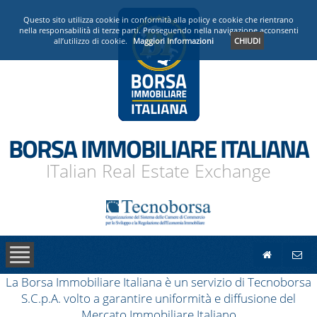
PRESENTAZIONE
Questo sito utilizza cookie in conformità alla policy e cookie che rientrano
nella responsabilità di terze parti. Proseguendo nella navigazione acconsenti
all’utilizzo di cookie.
Maggiori Informazioni
CHIUDI
OPERATORI ACCREDITATI
NEWS
BORSA IMMOBILIARE ITALIANA
ITalian Real Estate Exchange
La Borsa Immobiliare Italiana è un servizio di Tecnoborsa
S.C.p.A. volto a garantire uniformità e diffusione del
Mercato Immobiliare Italiano