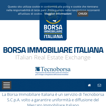
PRESENTAZIONE
Questo sito utilizza cookie in conformità alla policy e cookie che rientrano
nella responsabilità di terze parti. Proseguendo nella navigazione acconsenti
all’utilizzo di cookie.
Maggiori Informazioni
CHIUDI
OPERATORI ACCREDITATI
NEWS
BORSA IMMOBILIARE ITALIANA
ITalian Real Estate Exchange
La Borsa Immobiliare Italiana è un servizio di Tecnoborsa
S.C.p.A. volto a garantire uniformità e diffusione del
Mercato Immobiliare Italiano