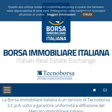
PRESENTAZIONE
Questo sito utilizza cookie in conformità alla policy e cookie che rientrano
nella responsabilità di terze parti. Proseguendo nella navigazione acconsenti
all’utilizzo di cookie.
Maggiori Informazioni
CHIUDI
OPERATORI ACCREDITATI
NEWS
BORSA IMMOBILIARE ITALIANA
ITalian Real Estate Exchange
La Borsa Immobiliare Italiana è un servizio di Tecnoborsa
S.C.p.A. volto a garantire uniformità e diffusione del
Mercato Immobiliare Italiano