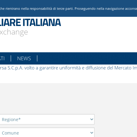
che rientrano nella responsabilità di terze parti. Proseguendo nella navigazione acconsent
IARE ITALIANA
 Exchange
TI
NEWS
rsa S.C.p.A. volto a garantire uniformità e diffusione del Mercato Im