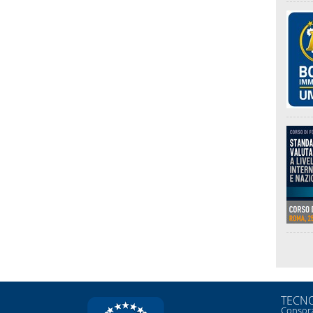
TECNO
Consorz