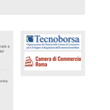
nate a
del
vista