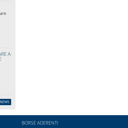
iare
RE A
E
 NEWS
BORSE ADERENTI